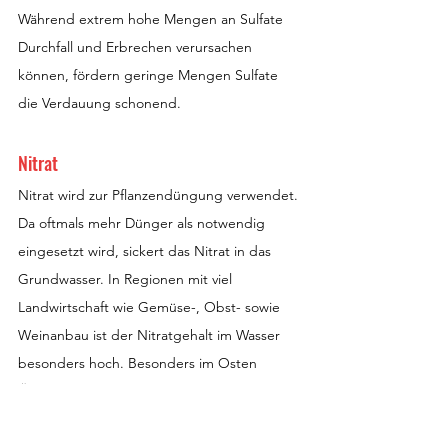
Während extrem hohe Mengen an Sulfate 
Durchfall und Erbrechen verursachen 
können, fördern geringe Mengen Sulfate 
die Verdauung schonend.
Nitrat
Nitrat wird zur Pflanzendüngung verwendet. 
Da oftmals mehr Dünger als notwendig 
eingesetzt wird, sickert das Nitrat in das 
Grundwasser. In Regionen mit viel 
Landwirtschaft wie Gemüse-, Obst- sowie 
Weinanbau ist der Nitratgehalt im Wasser 
besonders hoch. Besonders im Osten 
Österreichs besteht ein sehr hoher, 
teilweise auch grenzwertübersteigender 
Nitratgehalt im Wasser. Grund dafür ist die 