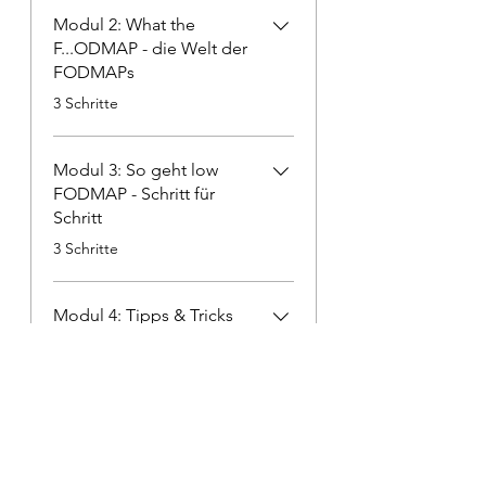
Modul 2: What the
F...ODMAP - die Welt der
FODMAPs
.
3 Schritte
Modul 3: So geht low
FODMAP - Schritt für
Schritt
.
3 Schritte
Modul 4: Tipps & Tricks
für deinen Wohlfühlbauch
.
3 Schritte
Mehr laden