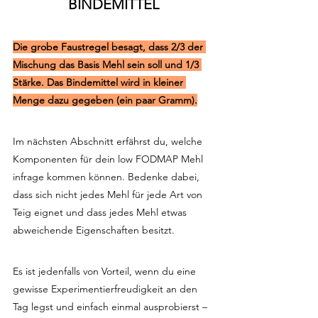
BINDEMITTEL
Die grobe Faustregel besagt, dass 2/3 der 
Mischung das Basis Mehl sein soll und 1/3 
Stärke. Das Bindemittel wird in kleiner 
Menge dazu gegeben (ein paar Gramm).
Im nächsten Abschnitt erfährst du, welche 
Komponenten für dein low FODMAP Mehl 
infrage kommen können. Bedenke dabei, 
dass sich nicht jedes Mehl für jede Art von 
Teig eignet
und dass jedes Mehl etwas 
abweichende Eigenschaften besitzt. 
Es ist jedenfalls von Vorteil, wenn du eine 
gewisse Experimentierfreudigkeit an den 
Tag legst und einfach einmal ausprobierst – 