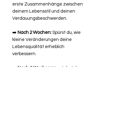
erste Zusammenhänge zwischen
deinem Lebensstil und deinen
Verdauungsbeschwerden.
➡️
Nach 2 Wochen:
Spürst du, wie
kleine Veränderungen deine
Lebensqualität erheblich
verbessern.
➡️
Nach 4 Wochen:
Verstehst du
deinen Körper und seine Signale
besser als je zuvor.
➡️
Nach 6 Wochen:
Hast du die
Kontrolle über deine Gesundheit
zurückgewonnen und weißt genau,
was dir guttut.
👩‍💻
Dein Startschuss – die