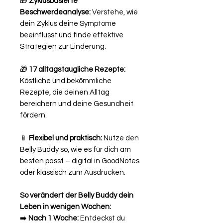
🎁
Zyklusbasierte
Beschwerdeanalyse:
Verstehe, wie
dein Zyklus deine Symptome
beeinflusst und finde effektive
Strategien zur Linderung.
🎁
17 alltagstaugliche Rezepte:
Köstliche und bekömmliche
Rezepte, die deinen Alltag
bereichern und deine Gesundheit
fördern.
📱
Flexibel und praktisch:
Nutze den
Belly Buddy so, wie es für dich am
besten passt – digital in GoodNotes
oder klassisch zum Ausdrucken.
So verändert der Belly Buddy dein
Leben in wenigen Wochen:
➡️
Nach 1 Woche:
Entdeckst du