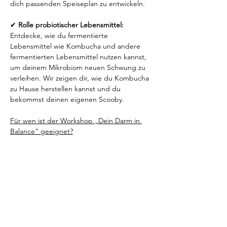
dich passenden Speiseplan zu entwickeln.
✔ 
Rolle probiotischer Lebensmittel:
Entdecke, wie du fermentierte 
Lebensmittel wie Kombucha und andere 
fermentierten Lebensmittel nutzen kannst, 
um deinem Mikrobiom neuen Schwung zu 
verleihen. Wir zeigen dir, wie du Kombucha 
zu Hause herstellen kannst und du 
bekommst deinen eigenen Scooby.
Für wen ist der Workshop „Dein Darm in 
Balance“ geeignet?
👉 Für alle, die ihre Darmgesundheit 
nachhaltig verbessern möchten.
👉 Für Menschen, die unter 
Verdauungsproblemen, Reizdarm oder 
Nahrungsmittelunverträglichkeiten leiden 
und effektive Lösungsansätze kennenlernen 
wollen.
Der Kurs beinhaltet folgendes: