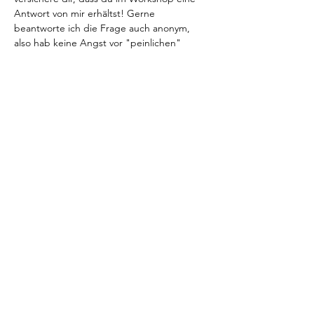
Antwort von mir erhältst! Gerne 
beantworte ich die Frage auch anonym, 
also hab keine Angst vor "peinlichen" 
Fragen. Schreib einfach kurz in deiner E-
Mail, dass ich die Frage anonym 
beantworten soll.
Ticket
Verkauf beendet
Tickettyp
Ticket
Preis
€ 37,95