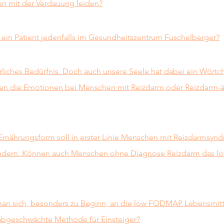
en mit der Verdauung leiden?
 ein Patient jedenfalls im Gesundheitszentrum Fuschelberger?
erliches Bedürfnis. Doch auch unsere Seele hat dabei ein Wörtc
len die Emotionen bei Menschen mit Reizdarm oder Reizdarm-ä
nährungsform soll in erster Linie Menschen mit Reizdarmsyndr
indern. Können auch Menschen ohne Diagnose Reizdarm das 
man sich, besonders zu Beginn, an die low FODMAP Lebensmitte
 abgeschwächte Methode für Einsteiger?