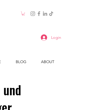
Login
E
BLOG
ABOUT
 und
ger