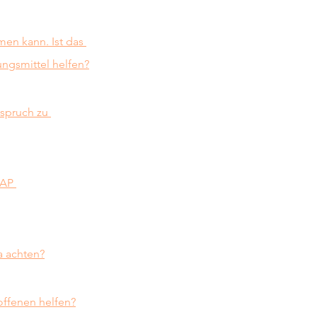
n kann. Ist das 
ngsmittel helfen?
spruch zu 
MAP 
a achten?
offenen helfen?