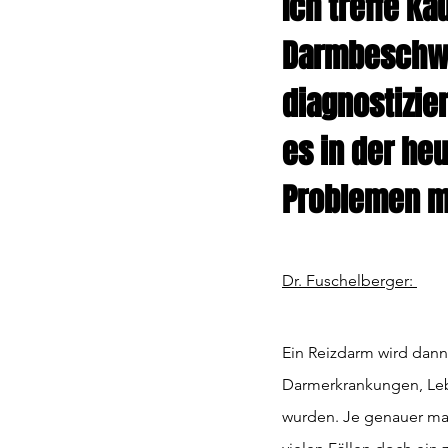
Ich treffe ka
Darmbeschwer
diagnostizie
es in der heu
Problemen mi
Dr. Fuschelberger: 
Ein Reizdarm wird dann
Darmerkrankungen, Leb
wurden. Je genauer man 