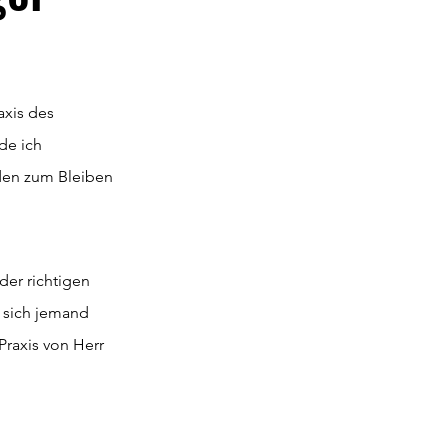
axis des 
de ich 
den zum Bleiben 
der richtigen 
t sich jemand 
raxis von Herr 