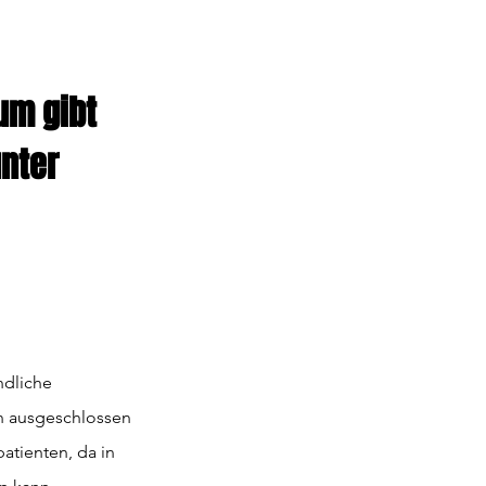
um gibt 
nter 
ndliche 
n ausgeschlossen 
atienten, da in 