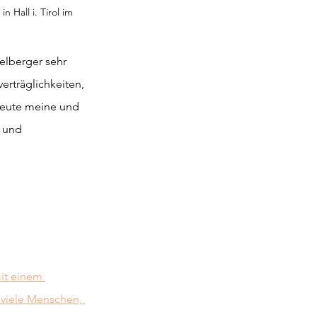
Hall i. Tirol im 
elberger sehr 
rträglichkeiten, 
heute meine und 
 und 
it einem 
 viele Menschen, 