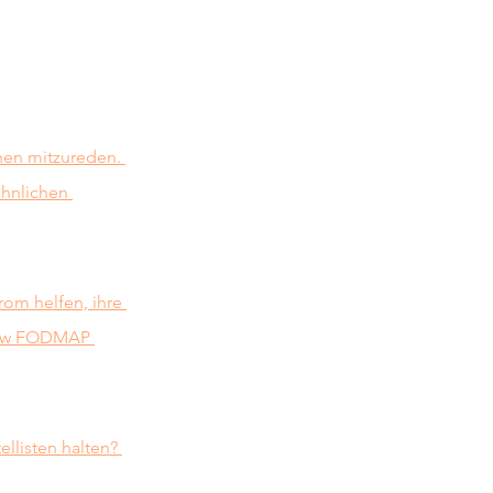
hen mitzureden. 
hnlichen 
om helfen, ihre 
low FODMAP 
llisten halten? 