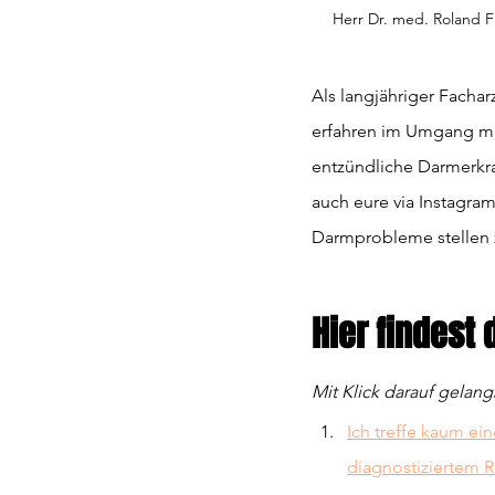
Herr Dr. med. Roland F
Als langjähriger Fachar
erfahren im Umgang mit
entzündliche Darmerkra
auch eure via Instag
Darmprobleme stellen 
Hier findest 
Mit Klick darauf gelang
Ich treffe kaum ei
diagnostiziertem R